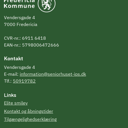
Vendersgade 4
7000 Fredericia
CVR-nr.: 6911 6418
EAN-nr.: 5798006472666
Kontakt
Vendersgade 4
E-mail:
information@seniorhuset-ips.dk
Tlf.:
50919782
Links
Elite smiley
Kontakt og åbningstider
Tilgængelighedserklæring