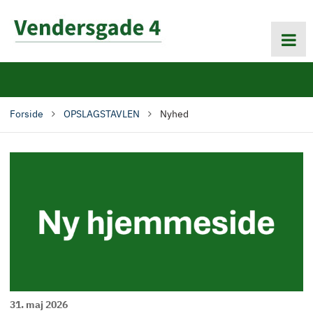
Gå
til
hovedindhold
Primær
navigation
Forside
OPSLAGSTAVLEN
Nyhed
Brødkrumme
31. maj 2026